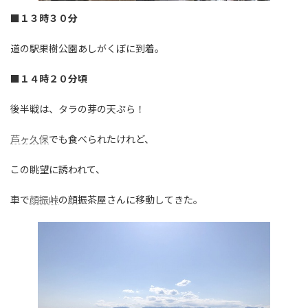
■１３時３０分
道の駅果樹公園あしがくぼに到着。
■１４時２０分頃
後半戦は、タラの芽の天ぷら！
芦ヶ久保
でも食べられたけれど、
この眺望に誘われて、
車で
顔振峠
の顔振茶屋さんに移動してきた。