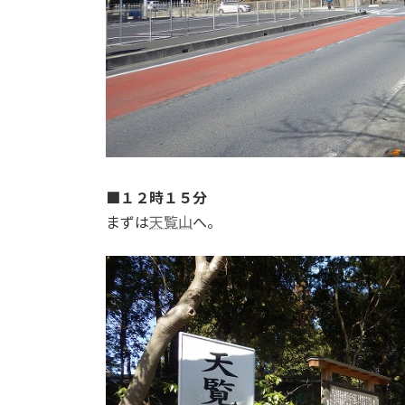
■１２時１５分
まずは
天覧山
へ。