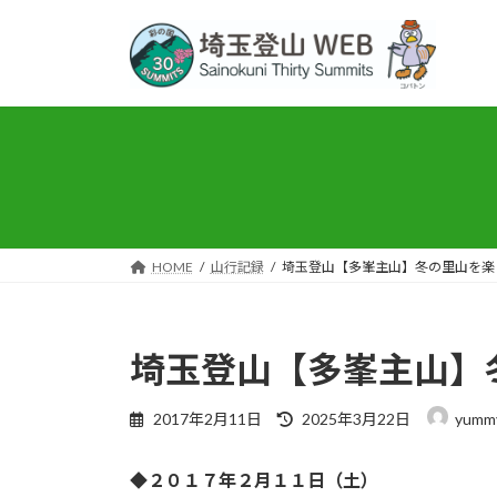
コ
ナ
ン
ビ
テ
ゲ
ン
ー
ツ
シ
へ
ョ
ス
ン
キ
に
ッ
移
プ
動
HOME
山行記録
埼玉登山【多峯主山】冬の里山を楽
埼玉登山【多峯主山】
最
2017年2月11日
2025年3月22日
yumm
終
更
◆２０１７年２月１１日（土）
新