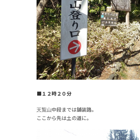
■１２時２０分
天覧山
中段までは舗装路。
ここから先は土の道に。