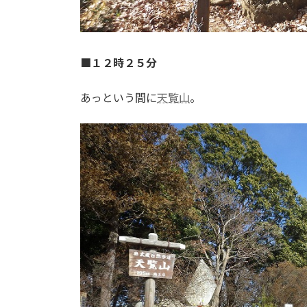
■１２時２５分
あっという間に
天覧山
。