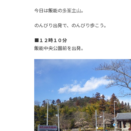
日
時
今日は飯能の
多峯主山
。
:
のんびり出発で、のんびり歩こう。
■１２時１０分
飯能中央公園前を出発。