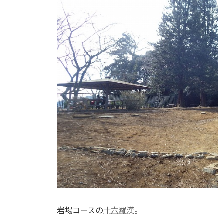
岩場コースの
十六羅漢
。