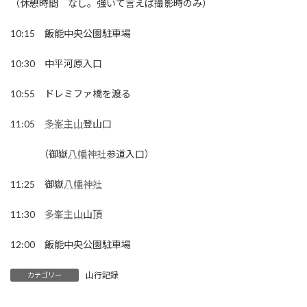
（休憩時間 なし。強いて言えば撮影時のみ）
10:15 飯能中央公園駐車場
10:30 中平河原入口
10:55 ドレミファ橋を渡る
11:05
多峯主山
登山口
（御嶽
八幡神社
参道入口）
11:25 御嶽
八幡神社
11:30
多峯主山
山頂
12:00 飯能中央公園駐車場
山行記録
カテゴリー