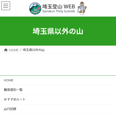
コ
ナ
ン
ビ
テ
ゲ
ン
ー
ツ
シ
へ
ョ
埼玉県以外の山
ス
ン
キ
に
ッ
移
プ
動
HOME
埼玉県以外の山
HOME
難易度別一覧
おすすめルート
山行記録